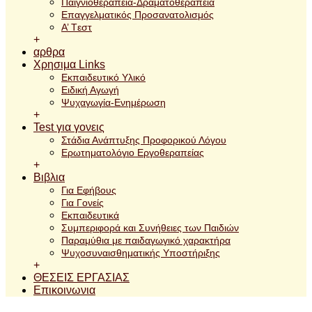
Παιγνιοθεραπεία-Δραματοθεραπεία
Επαγγελματικός Προσανατολισμός
A’ Tεστ
+
αρθρα
Χρησιμα Links
Εκπαιδευτικό Υλικό
Ειδική Αγωγή
Ψυχαγωγία-Ενημέρωση
+
Test για γονεις
Στάδια Ανάπτυξης Προφορικού Λόγου
Ερωτηματολόγιο Εργοθεραπείας
+
Βιβλια
Για Εφήβους
Για Γονείς
Εκπαιδευτικά
Συμπεριφορά και Συνήθειες των Παιδιών
Παραμύθια με παιδαγωγικό χαρακτήρα
Ψυχοσυναισθηματικής Υποστήριξης
+
ΘΕΣΕΙΣ ΕΡΓΑΣΙΑΣ
Επικοινωνια