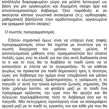
κατάλληλα διαμορφωμένο χώρο για μελέτη λειτουργεί ως
βάση για μία οργανωμένη και δομημένη σκέψη άρα και
αποτελεσματικότερο διάβασμα. Όσο παράδοξο κι αν
ακούγεται κάποια γνωστικά αντικείμενα (π.χ. ορθογραφία,
μαθηματικά) βασίζονται στον ομαδοποιημένο, οργανωμένο
και γραμμικό τρόπο σκέψης!
Ο σωστός προγραμματισμός
Εξίσου σημαντικό όμως είναι να υπάρχει ένας σαφής
προγραμματισμός όπου θα τηρείται με συνέπεια για τη
σωστή διαχείριση του χρόνου προς μελέτη. Η
αποτελεσματική μάθηση στην πραγματικότητα δεν απαιτεί
πολλές ώρες ενώ το κλειδί για την όλη αυτή διαδικασία είναι
το τι και το πώς θα το διαβάσει το παιδί ώστε να το
κατανοήσει κι έπειτα να το συγκρατήσει. Το να κάθεται
(κυρίως αν πρόκειται για παιδί δημοτικού) τρεις ή τέσσερις
ώρες για διάβασμα την ημέρα είναι υπερβολικό και μάταιο
εφόσον οι εξωσχολικές δραστηριότητες, η χαλάρωση ή το
παιχνίδι σ’ αυτή την ηλικία κρίνονται ζωτικής σημασίας. Θα
ήταν χρήσιμο λοιπόν, να φτιάξετε μαζί με το παιδί ένα
πρόγραμμα ορίζοντας την ώρα που θα αρχίζει και θα
τελειώνει περιλαμβάνοντας τόσο το διάβασμα όσο και το
παιχνίδι. Μία πετυχημένη προσέγγιση είναι να καταγράψετε
αρχικά μαζί με το παιδί τις εργασίες του και κάθε μία που θα