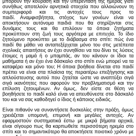
μπορούν την κούραση και την υπερένταση της ημέρας γιατί
συνήθως αποτελούν αρνητικά στοιχεία που αλλοιώνουν τη
συμπεριφορά και τις αντοχές τους προς το
παιδί. Αναμφισβήτητα, στόχος των γονέων είναι να
αποκτήσουν αυτόνομα παιδιά που θα στηρίζονται στις
δυνάμεις τους και θα επιλύουν τα όποια ζητήματα
προκύπτουν στη ζωή τους αργότερα με επιτυχία. Το ίδιο
ζητούμενο προκύπτει με το διάβασμα στο σπίτι: πώς ένα
παιδί θα μάθει να ανταπεξέρχεται μόνο του στις μετέπειτα
σχολικές απαιτήσεις αν έχει συνηθίσει να του δίνει τις λύσεις
έτοιμες η μαμά ή ο μπαμπάς, αν του κάνουν οι ίδιοι τα
μαθήματα ή αν έχει ένα δάσκαλο στο σπίτι ενώ μπορεί να τα
καταφέρει και μόνο του; Η όποια βοήθεια δίνεται στο παιδί
πρέπει να είναι στα πλαίσια της περαιτέρω επεξήγησης και
απλούστευσης αυτού που ζητείται ώστε να αναπτύξει σιγά
σιγά ικανότητες που αφορούν τον προβληματισμό και την
επίλυση ζητουμένων. Αν όμως, δεν είστε σε θέση να
βοηθήσετε το παιδί καλό είναι να απευθύνεστε στο δάσκαλό
του και να σας καθοδηγεί ο ίδιος ή κάποιος ειδικός.
Είναι πιθανόν να συναντήσετε δυσκολίες στην πράξη, όμως
χρειάζεται υπομονή, επιμονή και μεγάλες αντοχές. Αν
εφαρμοστούν συστηματικά έστω με μικρά βήματα αρχικά,
είναι σίγουρο πως θα καρπωθείτε περισσότερη ηρεμία στο
σπίτι και το σημαντικότερο θα αποκτήσετε ποιοτικό χρόνο με