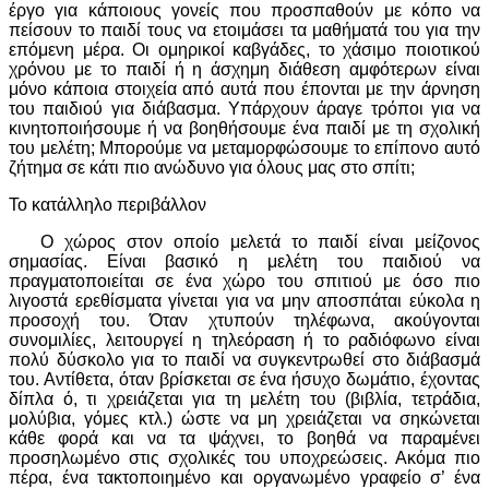
έργο για κάποιους γονείς που προσπαθούν με κόπο να
πείσουν το παιδί τους να ετοιμάσει τα μαθήματά του για την
επόμενη μέρα. Οι ομηρικοί καβγάδες, το χάσιμο ποιοτικού
χρόνου με το παιδί ή η άσχημη διάθεση αμφότερων είναι
μόνο κάποια στοιχεία από αυτά που έπονται με την άρνηση
του παιδιού για διάβασμα. Υπάρχουν άραγε τρόποι για να
κινητοποιήσουμε ή να βοηθήσουμε ένα παιδί με τη σχολική
του μελέτη; Μπορούμε να μεταμορφώσουμε το επίπονο αυτό
ζήτημα σε κάτι πιο ανώδυνο για όλους μας στο σπίτι;
Το κατάλληλο περιβάλλον
Ο χώρος στον οποίο μελετά το παιδί είναι μείζονος
σημασίας. Είναι βασικό η μελέτη του παιδιού να
πραγματοποιείται σε ένα χώρο του σπιτιού με όσο πιο
λιγοστά ερεθίσματα γίνεται για να μην αποσπάται εύκολα η
προσοχή του. Όταν χτυπούν τηλέφωνα, ακούγονται
συνομιλίες, λειτουργεί η τηλεόραση ή το ραδιόφωνο είναι
πολύ δύσκολο για το παιδί να συγκεντρωθεί στο διάβασμά
του. Αντίθετα, όταν βρίσκεται σε ένα ήσυχο δωμάτιο, έχοντας
δίπλα ό, τι χρειάζεται για τη μελέτη του (βιβλία, τετράδια,
μολύβια, γόμες κτλ.) ώστε να μη χρειάζεται να σηκώνεται
κάθε φορά και να τα ψάχνει, το βοηθά να παραμένει
προσηλωμένο στις σχολικές του υποχρεώσεις. Ακόμα πιο
πέρα, ένα τακτοποιημένο και οργανωμένο γραφείο σ’ ένα