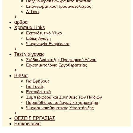
Παιγνιοθεραπεία-Δραματοθεραπεία
Επαγγελματικός Προσανατολισμός
A’ Tεστ
+
αρθρα
Χρησιμα Links
Εκπαιδευτικό Υλικό
Ειδική Αγωγή
Ψυχαγωγία-Ενημέρωση
+
Test για γονεις
Στάδια Ανάπτυξης Προφορικού Λόγου
Ερωτηματολόγιο Εργοθεραπείας
+
Βιβλια
Για Εφήβους
Για Γονείς
Εκπαιδευτικά
Συμπεριφορά και Συνήθειες των Παιδιών
Παραμύθια με παιδαγωγικό χαρακτήρα
Ψυχοσυναισθηματικής Υποστήριξης
+
ΘΕΣΕΙΣ ΕΡΓΑΣΙΑΣ
Επικοινωνια