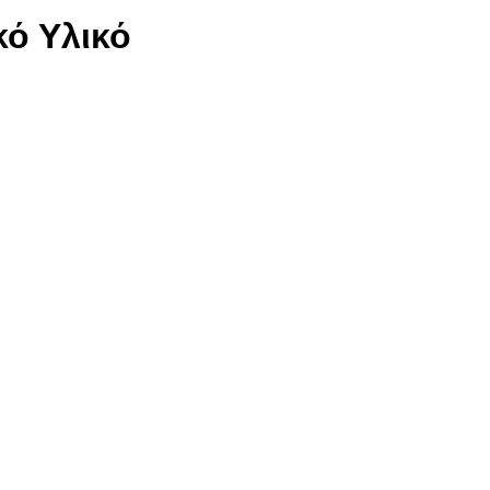
κό Υλικό