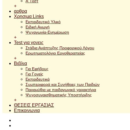
A’ Tεστ
+
αρθρα
Χρησιμα Links
Εκπαιδευτικό Υλικό
Ειδική Αγωγή
Ψυχαγωγία-Ενημέρωση
+
Test για γονεις
Στάδια Ανάπτυξης Προφορικού Λόγου
Ερωτηματολόγιο Εργοθεραπείας
+
Βιβλια
Για Εφήβους
Για Γονείς
Εκπαιδευτικά
Συμπεριφορά και Συνήθειες των Παιδιών
Παραμύθια με παιδαγωγικό χαρακτήρα
Ψυχοσυναισθηματικής Υποστήριξης
+
ΘΕΣΕΙΣ ΕΡΓΑΣΙΑΣ
Επικοινωνια