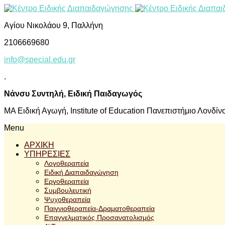
Αγίου Νικολάου 9, Παλλήνη
2106669680
info@special.edu.gr
.
Νάνσυ Συντηλή, Ειδική Παιδαγωγός
ΜΑ Ειδική Αγωγή, Institute of Education Πανεπιστήμιο Λονδίν
Menu
ΑΡΧΙΚΗ
ΥΠΗΡΕΣΙΕΣ
Λογοθεραπεία
Ειδική Διαπαιδαγώγηση
Εργοθεραπεία
Συμβουλευτική
Ψυχοθεραπεία
Παιγνιοθεραπεία-Δραματοθεραπεία
Επαγγελματικός Προσανατολισμός